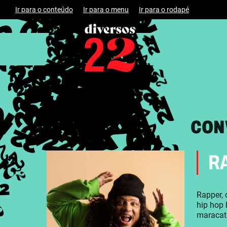
Ir para o conteúdo
Ir para o menu
Ir para o rodapé
CON
R
Rapper, 
hip hop 
maracatu