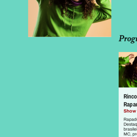
Prog
Rinco
Rapa
Show 
Rapadu
Destaq
brasile
MC, pr