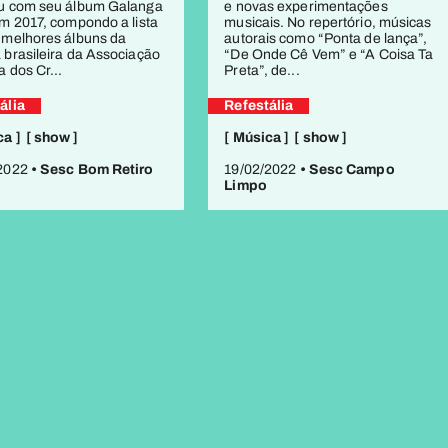
u com seu álbum Galanga
e novas experimentações
em 2017, compondo a lista
musicais. No repertório, músicas
 melhores álbuns da
autorais como “Ponta de lança”,
 brasileira da Associação
“De Onde Cê Vem” e “A Coisa Ta
a dos Cr...
Preta”, de...
ália
Refestália
ca ]
[ show ]
[ Música ]
[ show ]
/2022
• Sesc Bom Retiro
19/02/2022
• Sesc Campo
Limpo