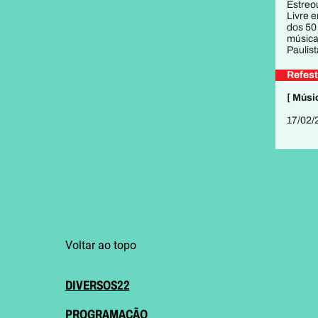
Estreo
Livre 
dos 50
música
Paulist
Refest
[ Músi
17/02
Voltar ao topo
DIVERSOS22
PROGRAMAÇÃO