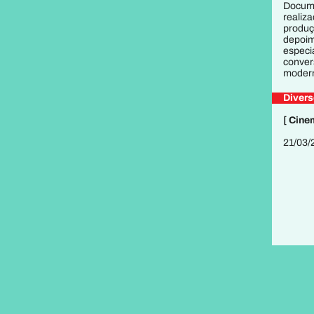
Docume
realiz
produç
depoim
especi
conver
modern
Divers
[ Cine
21/03