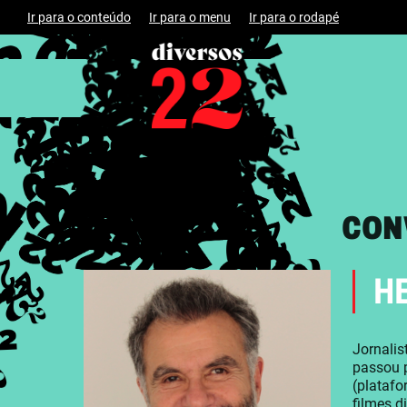
Ir para o conteúdo
Ir para o menu
Ir para o rodapé
CON
H
Jornalis
passou p
(platafo
filmes d