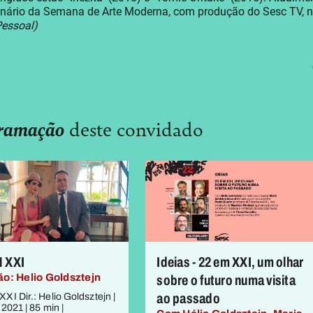
enário da Semana de Arte Moderna, com produção do Sesc TV, n
Pessoal)
ramação
deste convidado
 XXI
Ideias - 22 em XXI, um olhar
ão: Helio Goldsztejn
sobre o futuro numa visita
ao passado
XI Dir.: Helio Goldsztejn |
| 2021 | 85 min |