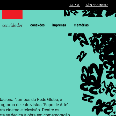
A+ / A-
Alto contraste
convidados
conexões
imprensa
memórias
 Nacional", ambos da Rede Globo, e
ograma de entrevistas "Papo de Arte"
ra cinema e televisão. Dentre os
lmente se dedica à obra em comemoração