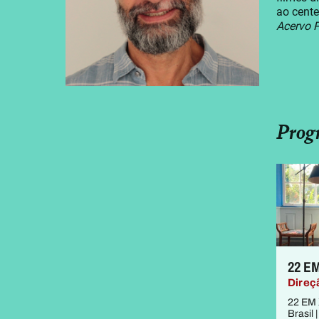
ao cent
Acervo 
Prog
22 EM
Direç
22 EM X
Brasil 