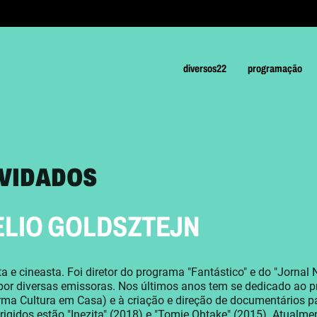
diversos22
programação
VIDADOS
ELIO GOLDSZTEJN
ta e cineasta. Foi diretor do programa "Fantástico" e do "Jornal
or diversas emissoras. Nos últimos anos tem se dedicado ao pr
rma Cultura em Casa) e à criação e direção de documentários pa
irigidos estão "Inezita" (2018) e "Tomie Ohtake" (2015). Atua