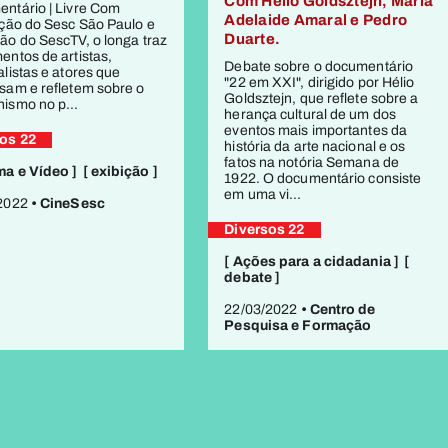
Com Hélio Goldsztejn, Maria
ntário | Livre Com
Adelaide Amaral e Pedro
ação do Sesc São Paulo e
Duarte.
ão do SescTV, o longa traz
entos de artistas,
Debate sobre o documentário
alistas e atores que
"22 em XXI", dirigido por Hélio
sam e refletem sobre o
Goldsztejn, que reflete sobre a
ismo no p...
herança cultural de um dos
eventos mais importantes da
os 22
história da arte nacional e os
fatos na notória Semana de
ma e Vídeo ]
[ exibição ]
1922. O documentário consiste
em uma vi...
/2022
• CineSesc
Diversos 22
[ Ações para a cidadania ]
[
debate ]
22/03/2022
• Centro de
Pesquisa e Formação