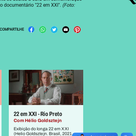
o documentário "22 em XXI".
(Foto:
COMPARTILHE
22 em XXI - Rio Preto
Com Hélio Goldsztejn
Exibição do longa 22 em XXI
(Helio Goldsztejn. Brasil, 2021,