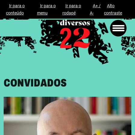
Ir para o
Ir para o
Ir para o
A+ /
Alto
conteúdo
menu
rodapé
A-
contraste
CONVIDADOS