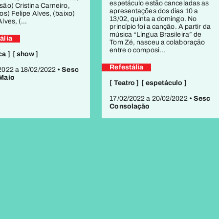
espetáculo estão canceladas as
são) Cristina Carneiro,
apresentações dos dias 10 a
os) Felipe Alves, (baixo)
13/02, quinta a domingo. No
lves, (...
princípio foi a canção. A partir da
música “Língua Brasileira” de
ália
Tom Zé, nasceu a colaboração
entre o composi...
ca ]
[ show ]
Refestália
2022 a 18/02/2022
• Sesc
 Maio
[ Teatro ]
[ espetáculo ]
17/02/2022 a 20/02/2022
• Sesc
Consolação