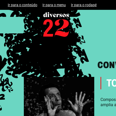
Ir para o conteúdo
Ir para o menu
Ir para o rodapé
CON
T
Composit
amplia a