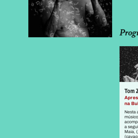
Prog
Tom 
Apres
na Bu
Nesta 
músico
acomp
a segu
Maia, (
(cavaq