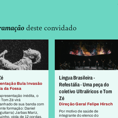
ramação
deste convidado
Zé
Língua Brasileira -
entação Bula Invasão
Refestália - Uma peça do
la da Fossa
coletivo Ultralíricos e Tom
apresentação inédita, o
Zé
 Tom Zé virá
Direção Geral Felipe Hirsch
anhado de sua banda com
inte formação: Daniel
Por motivo de saúde de
guitarra) Jarbas Mariz,
integrante do elenco do
uinho, viola de 12 cordas,