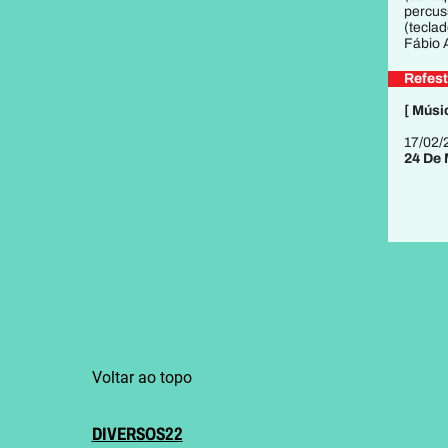
percus
(teclad
Fábio A
Refest
[ Músi
17/02/
24 De
Voltar ao topo
DIVERSOS22