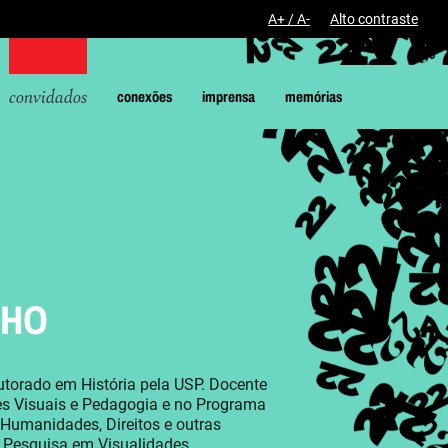
A+ / A-
Alto contraste
convidados
conexões
imprensa
memórias
LHO
torado em História pela USP. Docente
es Visuais e Pedagogia e no Programa
Humanidades, Direitos e outras
e Pesquisa em Visualidades,