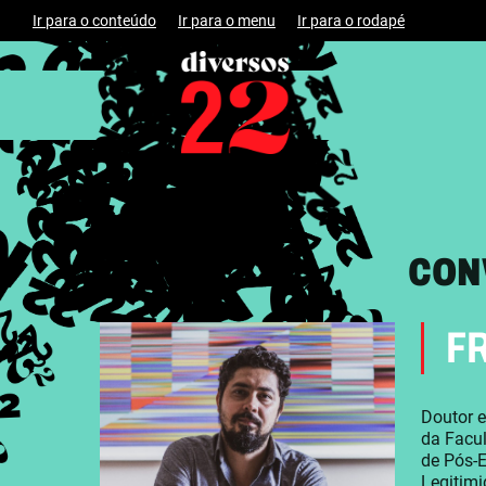
Ir para o conteúdo
Ir para o menu
Ir para o rodapé
CON
F
Doutor e
da Facul
de Pós-
Legitimi